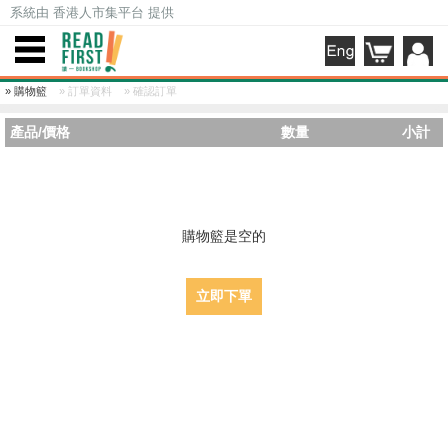
系統由 香港人市集平台 提供
»
購物籃
»
訂單資料
»
確認訂單
產品/價格
數量
小計
購物籃是空的
立即下單